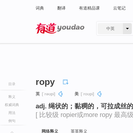
词典
翻译
有道精品课
云笔记
中英
有道 - 网易旗下搜索
ropy
目录
英
[ˈrəʊpi]
美
[ˈroʊpi]
释义
adj. 绳状的；黏稠的，可拉成丝
权威词典
用法
[ 比较级 ropier或more ropy 最高级 r
例句
网络释义
英英释义