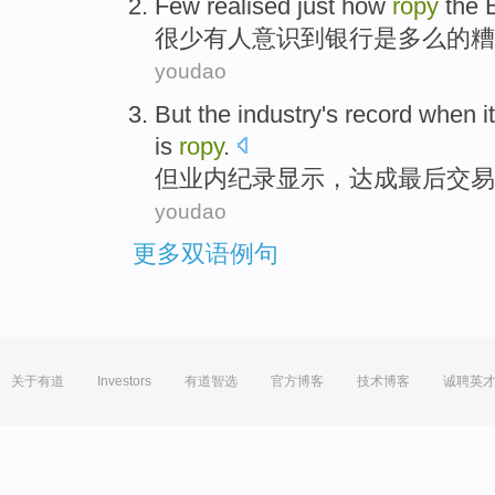
Few
realised
just how
ropy
the
很少有人
意识到
银行
是
多么
的
糟
youdao
But
the industry
's
record
when i
is
ropy
.
但
业内
纪录
显示，达成最后
交易
youdao
更多双语例句
关于有道
Investors
有道智选
官方博客
技术博客
诚聘英