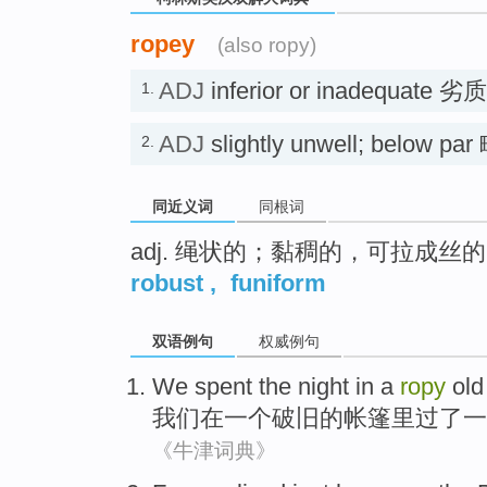
ropey
(also ropy)
ADJ
inferior or inadequate
1.
ADJ
slightly unwell; below
2.
同近义词
同根词
adj. 绳状的；黏稠的，可拉成丝
robust
,
funiform
双语例句
权威例句
We
spent the
night
in
a
ropy
old
我们
在
一个
破旧
的
帐篷里
过了
一
《牛津词典》