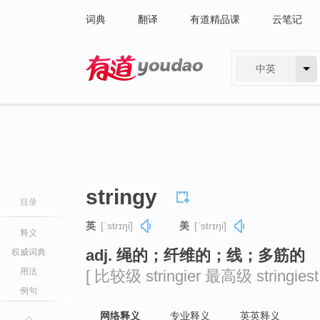
词典
翻译
有道精品课
云笔记
中英
有道 - 网易旗下搜索
stringy
目录
英
[ˈstrɪŋi]
美
[ˈstrɪŋi]
释义
adj. 绳的；纤维的；线；多筋的
权威词典
用法
[ 比较级 stringier 最高级 stringiest 
例句
网络释义
专业释义
英英释义