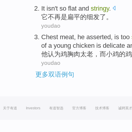
It
isn't so
flat
and
stringy
.
它
不再是
扁平的
细发了
。
youdao
Chest
meat
,
he
asserted
,
is too
of a young
chicken
is delicate 
他
认为鸡胸
肉
太
老，
而
小鸡
的
鸡
youdao
更多双语例句
关于有道
Investors
有道智选
官方博客
技术博客
诚聘英