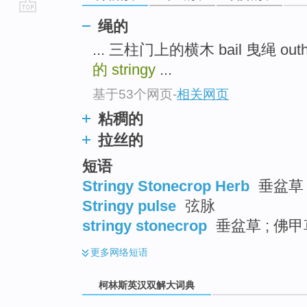
go
绳的
top
... 三柱门上的横木 bail 曳绳 outha
的
stringy
...
基于53个网页
-
相关网页
粘稠的
拉丝的
短语
Stringy Stonecrop Herb
垂盆草 
Stringy pulse
弦脉
stringy stonecrop
垂盆草 ; 佛甲
更多
网络短语
柯林斯英汉双解大词典