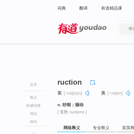
词典
翻译
有道精品课
中
有道 - 网易旗下搜索
ruction
目录
英
[ˈrʌkʃ(ə)n]
美
[ˈrʌkʃən]
释义
n. 吵闹；骚动
权威词典
[ 复数 ructions ]
用法
例句
网络释义
专业释义
英英