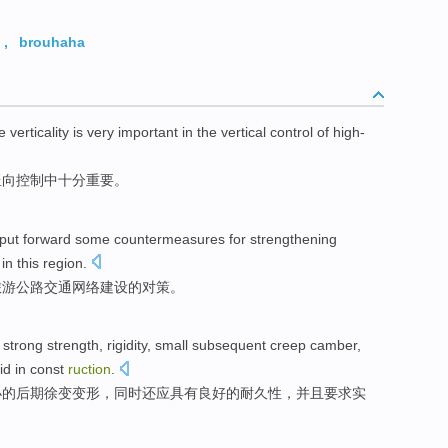
,
brouhaha
he
verticality
is very
important
in
the
vertical
control
of
high-
竖向
控制
中
十分
重要
。
put forward
some countermeasures
for
strengthening
in this region
.
旅游
公路交通
网络
建设的
对策
。
e
strong
strength
,
rigidity
,
small
subsequent
creep
camber,
id
in
const
ruction
.
小
的
后期
徐变
变形，同时还应
具有良好
的
耐久性
，并且要求实