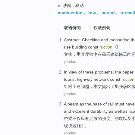
n. 吵闹；骚动
combustion
,
row
,
sound
,
turmoil
双语例句
权威例句
Abstract
: Checking and measuring t
rise
building
const
ruction
.
文摘
：
垂直度检测
在
高层
建筑
施工
的
youdao
In view
of
these
problems
,
the paper
tourist
highway
network
const
ruction
针对
上述
问题
，
本文
提出
了
加强
该区
youdao
A
beam
as the base
of
rail
must
hav
and
excellent
durability
as well as
rap
桥梁
不仅应有
足够的
强度
、
刚度以及
现
快速
施工
。
youdao