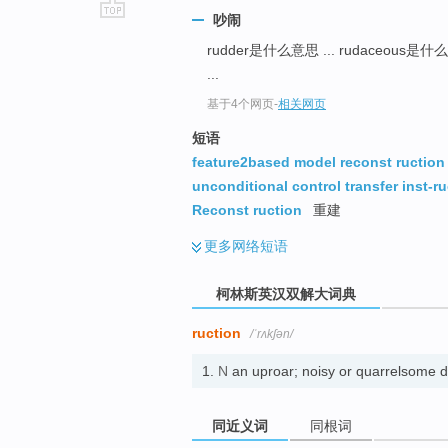
吵闹
go
rudder是什么意思 ... rudaceous
top
...
基于4个网页
-
相关网页
短语
feature2based model reconst ruction
unconditional control transfer inst-r
Reconst ruction
重建
更多
网络短语
柯林斯英汉双解大词典
ruction
/ˈrʌkʃən/
1.
N
an uproar; noisy or quarrelsome
同近义词
同根词