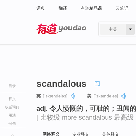
词典
翻译
有道精品课
云笔记
中英
有道 - 网易旗下搜索
scandalous
目录
英
[ˈskændələs]
美
[ˈskændələs]
释义
adj. 令人愤慨的，可耻的；丑闻
权威词典
用法
[ 比较级 more scandalous 最高级 mo
例句
网络释义
专业释义
英英释义