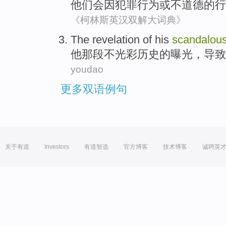
他们
会
因
犯罪行为
或
不道德
的行
《柯林斯英汉双解大词典》
The revelation
of
his
scandalou
他
那段不
光彩
历史
的
曝光，
导致
youdao
更多双语例句
关于有道
Investors
有道智选
官方博客
技术博客
诚聘英