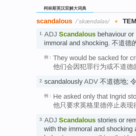
柯林斯英汉双解大词典
scandalous
TEM
/ˈskændələs/
ADJ
Scandalous
behaviour or 
1.
immoral and shocking. 不
They would be sacked for cr
例：
他们会因犯罪行为或不道德
scandalously
ADV
不道德地; 
2.
He asked only that Ingrid st
例：
他只要求英格里德停止表现
ADJ
Scandalous
stories or re
3.
with the immoral and shocking