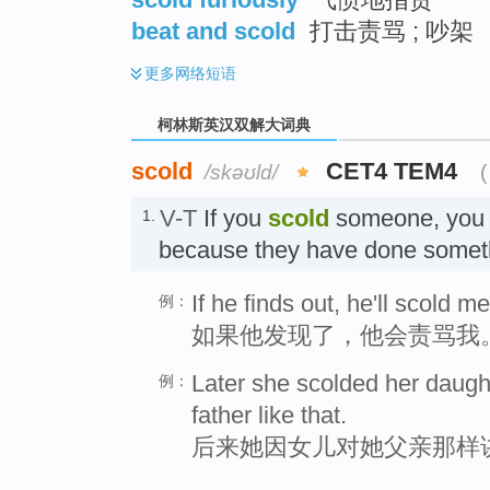
beat and scold
打击责骂 ; 吵架
更多
网络短语
柯林斯英汉双解大词典
scold
CET4 TEM4
/skəʊld/
(
V-T
If you
scold
someone, you s
1.
because they have done some
If he finds out, he'll scold me
例：
如果他发现了，他会责骂我
Later she scolded her daught
例：
father like that.
后来她因女儿对她父亲那样