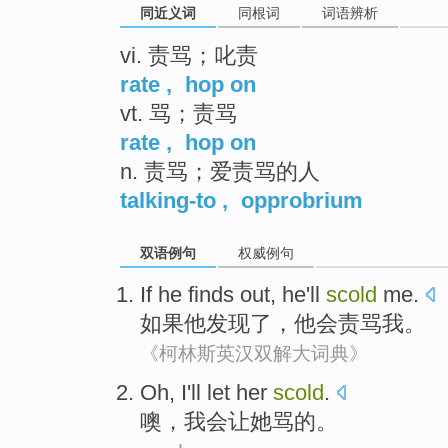
同近义词
同根词
词语辨析
vi. 责骂；叱责
rate
,
hop on
vt. 骂；责骂
rate
,
hop on
n. 责骂；爱责骂的人
talking-to
,
opprobrium
双语例句
权威例句
If
he
finds out
, he
'll
scold
me
.
如果
他
发现
了，他
会
责骂
我
。
《柯林斯英汉双解大词典》
Oh
,
I'll
let
her
scold
.
噢
，
我会
让
她
骂
的。