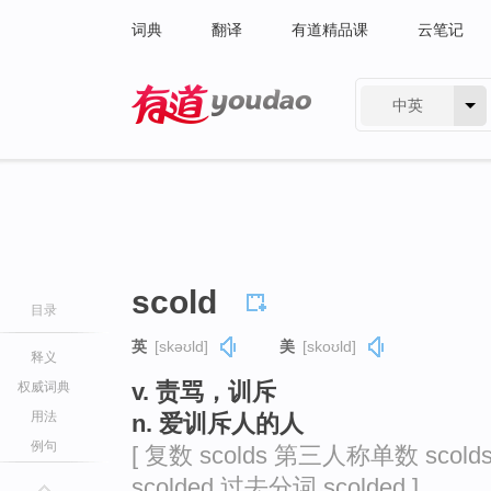
词典
翻译
有道精品课
云笔记
中英
有道 - 网易旗下搜索
scold
目录
英
[skəʊld]
美
[skoʊld]
释义
v. 责骂，训斥
权威词典
用法
n. 爱训斥人的人
例句
[ 复数 scolds 第三人称单数 scold
scolded 过去分词 scolded ]