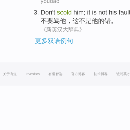
youdao
Don't
scold
him
;
it
is not
his
faul
不要
骂
他
，
这
不是
他
的
错
。
《新英汉大辞典》
更多双语例句
关于有道
Investors
有道智选
官方博客
技术博客
诚聘英