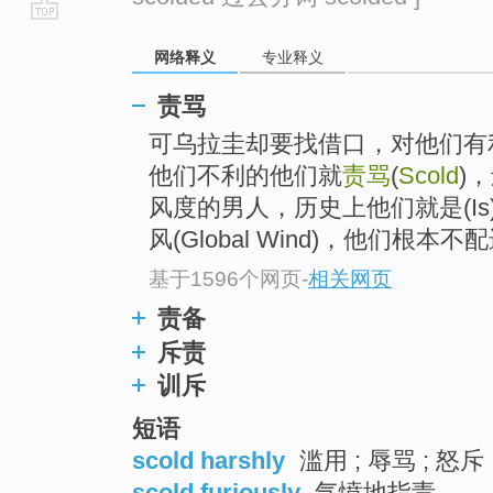
go
网络释义
专业释义
top
责骂
可乌拉圭却要找借口，对他们有
他们不利的他们就
责骂
(
Scold
)
风度的男人，历史上他们就是(I
风(Global Wind)，他们根本不配
基于1596个网页
-
相关网页
责备
斥责
训斥
短语
scold harshly
滥用 ; 辱骂 ; 怒斥
scold furiously
气愤地指责