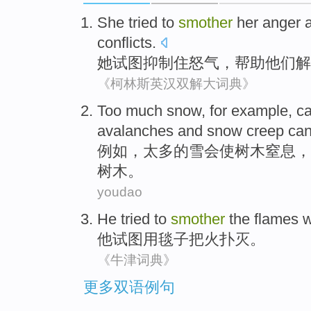
She
tried to
smother
her anger
conflicts
.
她
试图
抑制住
怒气
，
帮助
他们
解
《柯林斯英汉双解大词典》
Too much
snow
,
for example
,
c
avalanches
and
snow
creep
ca
例如
，
太多
的
雪
会
使
树木
窒息
，
树木。
youdao
He
tried to
smother
the
flames
w
他
试图
用
毯子把
火
扑灭
。
《牛津词典》
更多双语例句