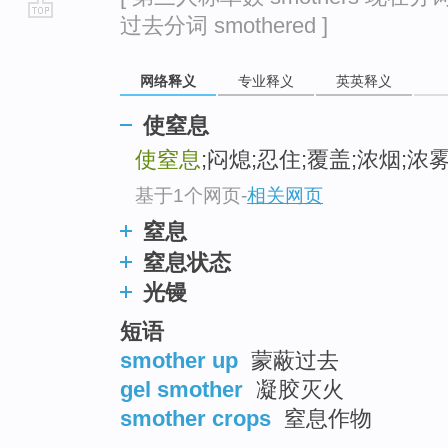
过去分词 smothered ]
go
top
网络释义
专业释义
英英释义
使窒息
使窒息
;闷熄;忍住;覆盖;浓烟;浓
基于1个网页
-
相关网页
窒息
窒息状态
光镘
短语
smother up
蒙蔽过去
gel smother
凝胶灭火
smother crops
窒息作物