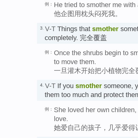
He tried to smother me with 
例：
他企图用枕头闷死我。
V-T
Things that
smother
someth
3.
completely. 完全覆盖
Once the shrubs begin to smo
例：
to move them.
一旦灌木开始把小植物完全
V-T
If you
smother
someone, yo
4.
them too much and protect th
She loved her own children,
例：
love.
她爱自己的孩子，几乎爱得