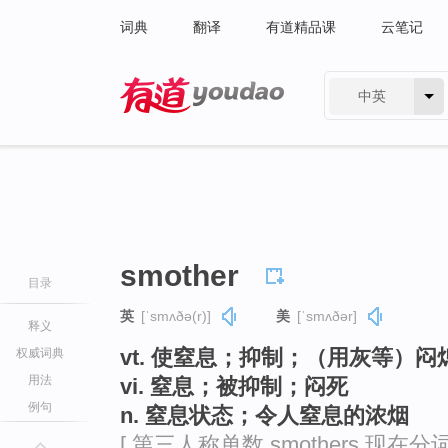
词典
翻译
有道精品课
云笔记
中英
有道 - 网易旗下搜索
smother
目录
英
[ˈsmʌðə(r)]
美
[ˈsmʌðər]
释义
vt. 使窒息；抑制；（用灰等）闷
权威词典
用法
vi. 窒息；被抑制；闷死
例句
n. 窒息状态；令人窒息的浓烟
[ 第三人称单数 smothers 现在分词 s