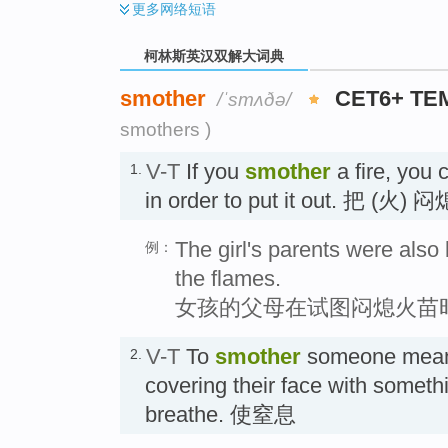
更多
网络短语
柯林斯英汉双解大词典
smother
CET6+ TE
/ˈsmʌðə/
smothers )
V-T
If you
smother
a fire, you 
1.
in order to put it out. 把 (火) 闷
The girl's parents were also
例：
the flames.
女孩的父母在试图闷熄火苗
V-T
To
smother
someone means
2.
covering their face with someth
breathe. 使窒息