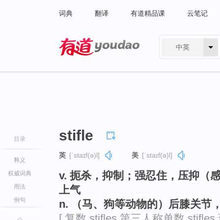
词典
翻译
有道精品课
云笔记
中英
有道 - 网易旗下搜索
stifle
目录
英
[ˈstaɪf(ə)l]
美
[ˈstaɪf(ə)l]
释义
v. 扼杀，抑制；强忍住，压抑
权威词典
用法
上气
例句
n. （马、狗等动物的）后膝关节
[ 复数 stifles 第三人称单数 stifles 