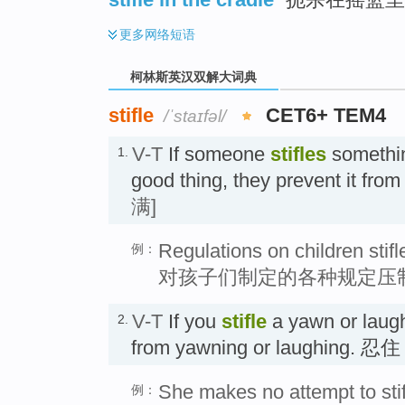
更多
网络短语
柯林斯英汉双解大词典
stifle
CET6+ TEM4
/ˈstaɪfəl/
V-T
If someone
stifles
somethin
1.
good thing, they prevent it fr
满]
Regulations on children stifle
例：
对孩子们制定的各种规定压
V-T
If you
stifle
a yawn or laugh
2.
from yawning or laughing.
She makes no attempt to sti
例：