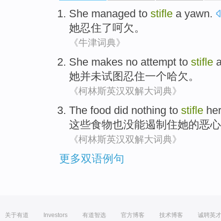
She
managed to
stifle
a
yawn
.
她
忍住
了呵欠。
《牛津词典》
She
makes no
attempt to
stifle
她
并未
试图
忍住
一个
哈欠
。
《柯林斯英汉双解大词典》
The
food
did nothing
to
stifle
he
这些
食物
也
没
能
遏制住
她
的
恶心
《柯林斯英汉双解大词典》
更多双语例句
关于有道
Investors
有道智选
官方博客
技术博客
诚聘英