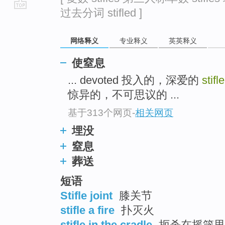
过去分词 stifled ]
go
top
网络释义
专业释义
英英释义
使窒息
... devoted 投入的，深爱的
stifl
惊异的，不可思议的 ...
基于313个网页
-
相关网页
埋没
窒息
葬送
短语
Stifle joint
膝关节
stifle a fire
扑灭火
stifle in the cradle
扼杀在摇篮里 ;