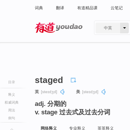
词典
翻译
有道精品课
云笔记
中英
有道 - 网易旗下搜索
staged
目录
英
[steɪdʒd]
美
[steɪdʒd]
释义
adj. 分期的
权威词典
用法
v. stage 过去式及过去分词
例句
网络释义
专业释义
英英释义