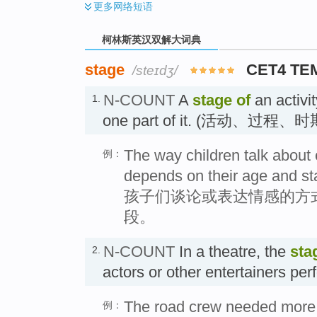
更多
网络短语
柯林斯英汉双解大词典
stage
CET4 TE
/steɪdʒ/
N-COUNT
A
stage
of
an activit
1.
one part of it. (活动、过程、
The way children talk about 
例：
depends on their age and st
孩子们谈论或表达情感的方
段。
N-COUNT
In a theatre, the
sta
2.
actors or other entertainers p
The road crew needed more 
例：