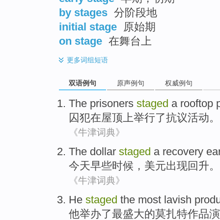
by stages
分阶段地
initial stage
原始期
on stage
在舞台上
更多
词组短语
双语例句
原声例句
权威例句
The prisoners
staged
a
rooftop
囚犯
在屋顶上
举行
了
抗议活动
。
《牛津词典》
The dollar
staged
a recovery
ear
今天
早些时候
，
美元
出现
回升
。
《牛津词典》
He
staged
the
most
lavish
produ
他
举办
了
最
盛大
的
莫扎特作品演