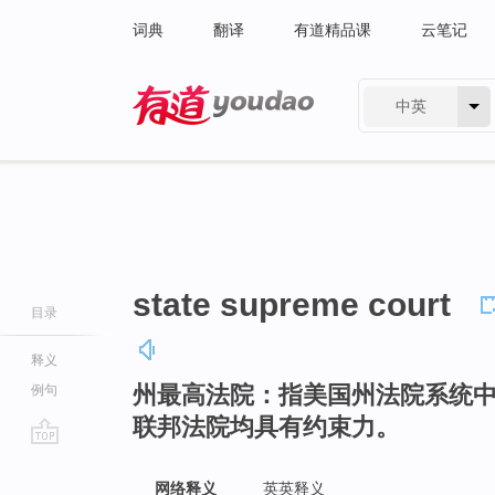
词典
翻译
有道精品课
云笔记
中英
有道 - 网易旗下搜索
state supreme court
目录
释义
州最高法院：指美国州法院系统
例句
联邦法院均具有约束力。
go
top
网络释义
英英释义