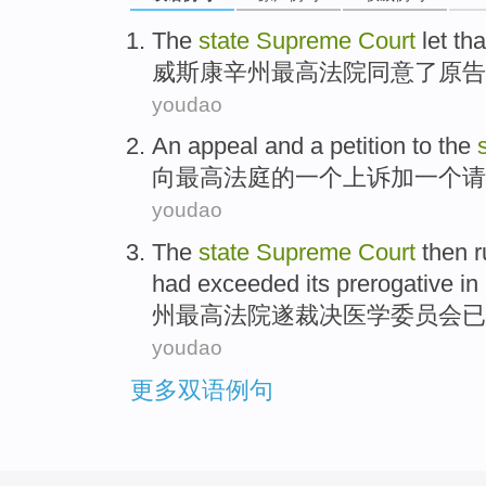
The
state
Supreme
Court
let tha
威斯康辛
州
最高
法院
同意
了原告
youdao
An
appeal
and
a
petition
to
the
向
最高
法庭
的
一
个
上诉
加一个
请
youdao
The
state
Supreme
Court
then
r
had exceeded
its prerogative
in
州
最高
法院
遂
裁决
医学
委员会
已
youdao
更多双语例句