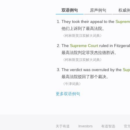
双语例句
原声例句
权威
They
took their
appeal
to the
Suprem
他们
上诉
到了
最高
法院。
《柯林斯英汉双解大词典》
The
Supreme
Court
ruled
in Fitzgera
最高
法院
判定
菲茨杰拉德
胜诉
。
《柯林斯英汉双解大词典》
The
verdict was
overruled
by the
Sup
最高
法院驳回
了那个
裁决
。
《牛津词典》
更多双语例句
关于有道
Investors
有道智选
官