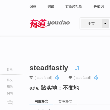
词典
翻译
有道精品课
云笔记
中英
有道 - 网易旗下搜索
steadfastly
目录
英
[ˈstedfɑːstli]
美
[ˈstedfæstli]
释义
adv. 踏实地；不变地
用法
例句
网络释义
英英释义
go