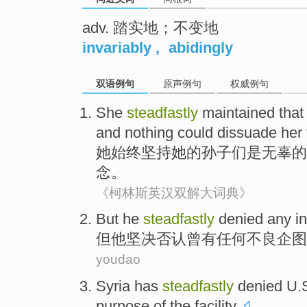
adv. 踏实地；不变地
invariably
,
abidingly
双语例句
原声例句
权威例句
She
steadfastly
maintained that
and
nothing
could
dissuade
her
她
始终
坚持
她
的
孙子
们是
无辜的
念。
《柯林斯英汉双解大词典》
But
he
steadfastly
denied
any
i
但
他
坚决
否认曾
有
任何
不良
企图
youdao
Syria
has
steadfastly
denied
U.
purpose
of
the
facility
.