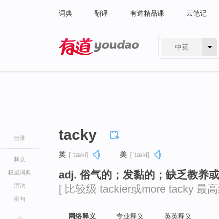
词典
翻译
有道精品课
云笔记
中英
有道 - 网易旗下搜索
tacky
目录
英
[ˈtæki]
美
[ˈtæki]
释义
adj. 俗气的；发黏的；缺乏教养
权威词典
用法
[ 比较级 tackier或more tacky 最高级
例句
网络释义
专业释义
英英释义