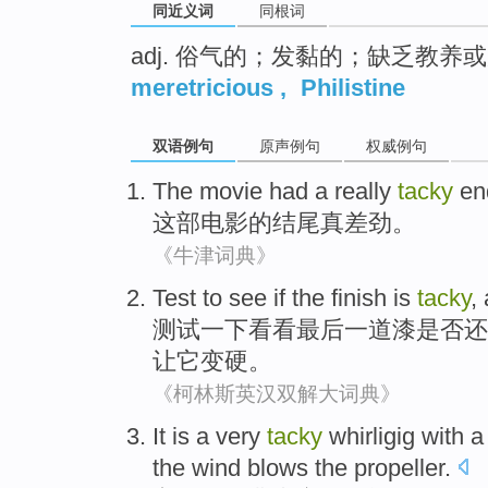
同近义词
同根词
adj. 俗气的；发黏的；缺乏教养
meretricious
,
Philistine
双语例句
原声例句
权威例句
The movie
had
a really
tacky
en
这部
电影的结尾
真
差劲
。
《牛津词典》
Test
to see
if
the finish
is
tacky
,
测试
一下
看看
最后
一道漆是否还
让
它
变硬。
《柯林斯英汉双解大词典》
It
is
a
very
tacky
whirligig
with
a
the wind
blows
the propeller
.