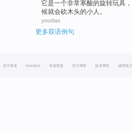
它
是
一
个
非常
寒酸
的旋转玩具，
候就会
砍
木头
的小人。
youdao
更多双语例句
关于有道
Investors
有道智选
官方博客
技术博客
诚聘英