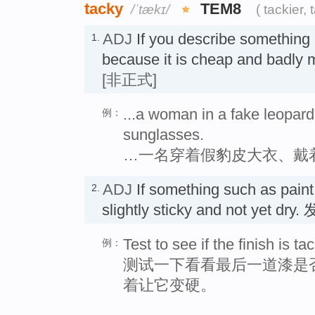
tacky
TEM8
/ˈtækɪ/
( tackier, 
ADJ
If you describe something
1.
because it is cheap and badl
[非正式]
...a woman in a fake leopard
例：
sunglasses.
…一名穿着假豹皮大衣、戴
ADJ
If something such as paint
2.
slightly sticky and not yet dr
Test to see if the finish is tac
例：
测试一下看看最后一道漆是
着让它变硬。