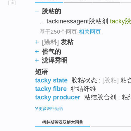
go
胶粘的
top
... tackinessagent胶粘剂
tacky
基于250个网页
-
相关网页
发粘
[涂料]
俗气的
泷泽秀明
短语
tacky state
胶粘状态 ;
[胶粘]
粘
tacky fibre
粘结纤维
tacky producer
粘结胶合剂 ; 粘
更多
网络短语
柯林斯英汉双解大词典