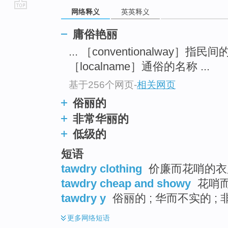
网络释义
英英释义
go
top
庸俗艳丽
... ［conventionalway］指
［localname］通俗的名称 ...
基于256个网页
-
相关网页
俗丽的
非常华丽的
低级的
短语
tawdry clothing
价廉而花哨的衣服
tawdry cheap and showy
花哨而
tawdry y
俗丽的 ; 华而不实的 ;
更多
网络短语