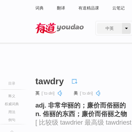
词典
翻译
有道精品课
云笔记
中英
有道 - 网易旗下搜索
tawdry
目录
英
[ˈtɔːdri]
美
[ˈtɔːdri]
释义
adj. 非常华丽的；廉价而俗丽的
权威词典
用法
n. 俗丽的东西；廉价而俗丽之物
例句
[ 比较级 tawdrier 最高级 tawdriest 