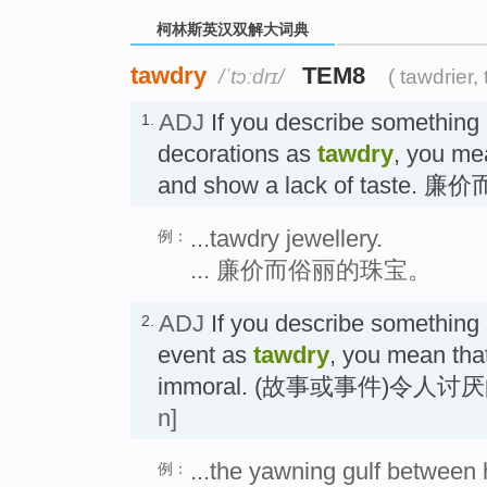
柯林斯英汉双解大词典
tawdry
TEM8
/ˈtɔːdrɪ/
( tawdrier,
ADJ
If you describe something 
1.
decorations as
tawdry
, you me
and show a lack of taste.
...tawdry jewellery.
例：
... 廉价而俗丽的珠宝。
ADJ
If you describe something 
2.
event as
tawdry
, you mean that
immoral. (故事或事件)令人讨
n]
...the yawning gulf between 
例：