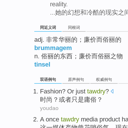
reality.
...她的幻想和冷酷的现实之
同近义词
同根词
adj. 非常华丽的；廉价而俗丽的
brummagem
n. 俗丽的东西；廉价而俗丽之物
tinsel
双语例句
原声例句
权威例句
Fashion
?
Or
just
tawdry
?
时尚
？
或者
只是
庸俗
？
youdao
A
once
tawdry
media
product
h
这一
媒体
产物
曾
花哨
俗气
，现在