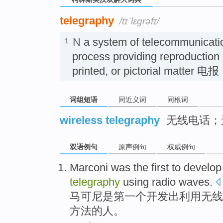
telegraphy
/tɪˈlɛɡrəfɪ/
N
a system of telecommunicatio
1.
process providing reproduction a
printed, or pictorial matter 电
词组短语
同近义词
同根词
wireless telegraphy
无线电话；
双语例句
原声例句
权威例句
Marconi
was
the first
to
develop
telegraphy
using
radio
waves
.
马可尼
是
第一
个
开发
出
利用
无线
方法
的人。