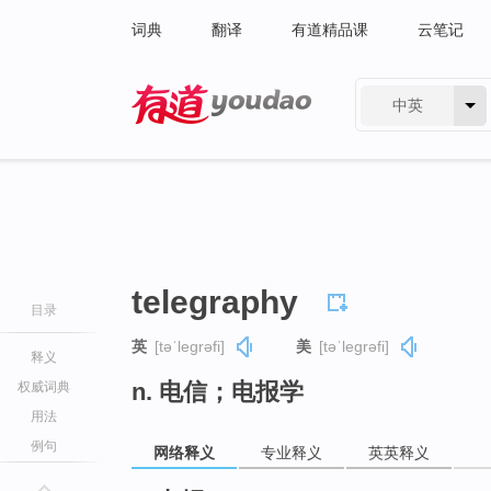
词典
翻译
有道精品课
云笔记
中英
有道 - 网易旗下搜索
telegraphy
目录
英
[təˈleɡrəfi]
美
[təˈleɡrəfi]
释义
n. 电信；电报学
权威词典
用法
例句
网络释义
专业释义
英英释义