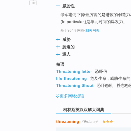
威胁性
go
绿军老将下降最厉害的是进攻的创造力
top
(In particular,)是单元时间的爆发力。
基于964个网页
-
相关网页
威胁
胁迫的
逼人
短语
Threatening letter
恐吓信
life-threatening
危及生命 ; 威胁生命的 
Threatening Shout
恐吓怒吼 ; 挫志怒
更多
网络短语
柯林斯英汉双解大词典
threatening
/ˈθrɛtənɪŋ/