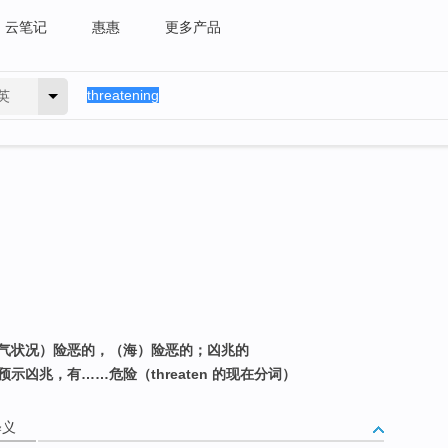
云笔记
惠惠
更多产品
英
（天气状况）险恶的，（海）险恶的；凶兆的
示凶兆，有……危险（threaten 的现在分词）
释义