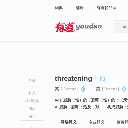
词典
翻译
有道精品课
中
有道 - 网易旗下搜索
threatening
目录
英
[ˈθretnɪŋ]
美
[ˈθretnɪŋ]
释义
adj. 威胁（性）的，恐吓（性）的；
权威词典
v. 威胁，恐吓；危及，对……构成威胁；预
用法
例句
网络释义
专业释义
英英