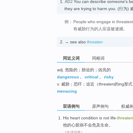
1.
ADJ
You can describe someone's b
they are trying to harm you. (行为
例：
People who engage in threateni
有威胁行为的人应该被逮捕。
2.
→ see also
threaten
同近义词
同根词
adj. 危险的；胁迫的；凶兆的
dangerous
,
critical
,
risky
v. 威胁；恐吓；迫近（threaten的ing形
menacing
双语例句
原声例句
权威
His
heart condition
is not
life-
threaten
他
的
心脏病
不会
危及生命
。
《牛津词典》