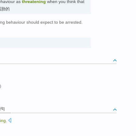
ehaviour as
threatening
when you think that
) 威胁的
ng behaviour should expect to be arrested.
式）
例句
ing
.