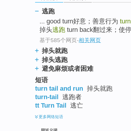
top
逃跑
... good turn好意；善意行为
turn
掉头
逃跑
turn back翻过来；
基于585个网页
-
相关网页
掉头就跑
掉头逃跑
避免麻烦或者困难
短语
turn tail and run
掉头就跑
turn-tail
逃跑者
tt Turn Tail
逃亡
更多
网络短语
同近义词