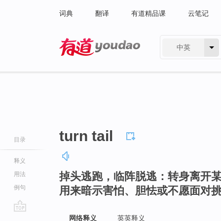
词典
翻译
有道精品课
云笔记
中英
有道 - 网易旗下搜索
turn tail
目录
释义
掉头逃跑，临阵脱逃：转身离开
用法
例句
用来暗示害怕、胆怯或不愿面对
go
网络释义
英英释义