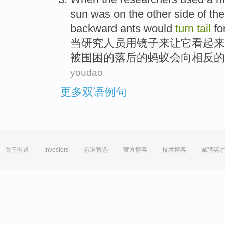
sun
was on
the
other
side
of the
backward
ants
would
turn
tail
fo
当
研究
人员
用
镜子
来
让
它
看起来
被
围困
的
落后的蚂蚁会向相反的
youdao
更多双语例句
关于有道
Investors
有道智选
官方博客
技术博客
诚聘英