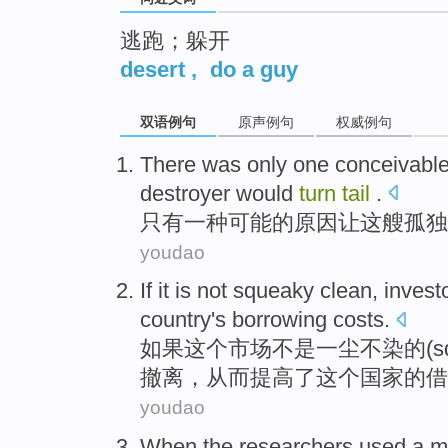
逃跑；躲开
desert
,
do a guy
双语例句
原声例句
权威例句
There was only
one
conceivabl
destroyer would
turn
tail
.
只有
一种
可能
的
原因让
这
艘孤独
youdao
If
it
is not
squeaky
clean,
invest
country
's
borrowing
costs
.
如果
这个
市场
不是
一尘不染的(
s
撤离，
从而提高
了
这个
国家
的
借
youdao
When
the researchers
used
a m