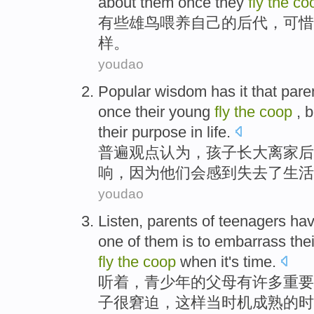
about
them
once
they
fly
the
co
有些
雄鸟
喂养
自己
的
后代，可惜
样。
youdao
Popular
wisdom has
it that
pare
once their young
fly
the
coop
,
b
their
purpose
in
life
.
普遍
观点
认为，
孩子长大离家后
响
，
因为
他们
会感到
失去
了
生活
youdao
Listen
,
parents
of
teenagers
ha
one
of
them
is
to embarrass
the
fly
the
coop
when
it
's
time
.
听着
，
青少年
的
父母
有
许多
重要
子
很窘迫，
这样
当
时机成熟的时