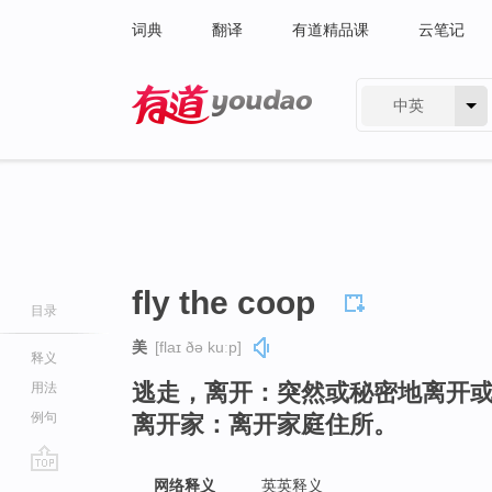
词典
翻译
有道精品课
云笔记
中英
有道 - 网易旗下搜索
fly the coop
目录
美
[flaɪ ðə kuːp]
释义
逃走，离开：突然或秘密地离开
用法
例句
离开家：离开家庭住所。
go
网络释义
英英释义