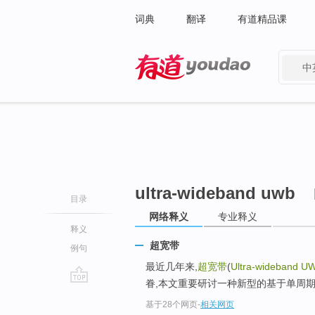
词典
翻译
有道精品课
中
有道 - 网易旗下搜索
ultra-wideband uwb
目录
网络释义
专业释义
释义
超宽带
例句
最近几年来,
超宽带
(
Ultra-wideband U
眷,本文重要研讨一种新型的基于单周
go
基于28个网页
-
相关网页
top