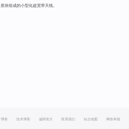
介质
块组成的
小型化
超
宽带
天线。
方博客
技术博客
诚聘英才
联系我们
站点地图
网络举报