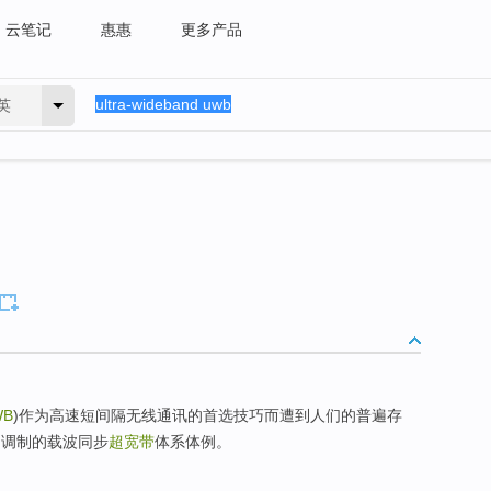
云笔记
惠惠
更多产品
英
WB
)作为高速短间隔无线通讯的首选技巧而遭到人们的普遍存
期调制的载波同步
超宽带
体系体例。