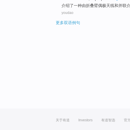
介绍了
一
种
由
折叠臂
偶极
天线
和
并联
youdao
更多双语例句
关于有道
Investors
有道智选
官