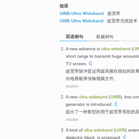
短语
UWB-Ultra Wideband
超宽带
UWB Ultra Wideband
超宽带无线技术 
双语例句
权威例句
A new advance
is
ultra-wideband
(
U
short
range
to
transmit
huge amount
TV
screen
.
超宽带脉冲
是
运用
超高频
在
很
短
的
距
向
电视
银屏
传输
视频文件
。
youdao
A
new
ultra
wideband
(
UWB
), low
-
com
generator is introduced
.
提出了
一种
新型
的
用于超
宽带
系统的
youdao
A
kind of
ultra
wideband
(
UWB
)
ante
dielectric
block
, is proposed.