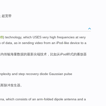
; 超宽带
WB
)
technology
, which
USES
very high frequencies
at
very
s
of
data
, as in
sending
video
from
an iPod
-
like
device
to
a
离内
传输
海量
数据
的最新尖端
技术
，比如
从
iPod
样式的播放器
plexity and step recovery diode
Gaussian
pulse
高斯
脉冲
发生器
。
nna
,
which consists
of an
arm
-
folded
dipole
antenna
and a