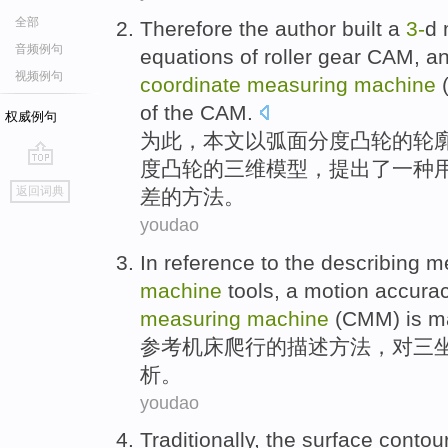
全部
Therefore
the
author
built
a
3-
d
音频例句
equations
of roller gear
CAM
, a
视频例句
coordinate
measuring
machine
of
the CAM.
权威例句
为此
，
本文
以
弧面分度
凸轮
的
轮
度凸轮
的
三维
模型
，
提出了
一种
go
返回词典
差的
方法
。
top
youdao
In
reference
to the
describing
m
machine
tools, a
motion
accura
measuring
machine
(CMM)
is 
参考
机床
爬行
的
描述
方法
，对
三
析
。
youdao
Traditionally
, the
surface
contou