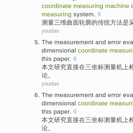
coordinate
measuring
machine
measuring
system.
测量
三维
曲面
轮廓
的
传统
方法
是
youdao
The
measurement
and
error
eva
dimensional
coordinate
measuri
this paper
.
本文
研究
直接
在
三
坐标
测量
机上
论。
youdao
The
measurement
and
error
eva
dimensional
coordinate
measuri
this paper
.
本文
研究
直接
在
三
坐标
测量
机上
论。