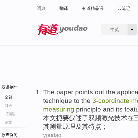
词典
翻译
有道精品课
云笔记
中英
有道 - 网易旗下搜索
双语例句
The paper
points
out the
applica
全部
technique
to
the
3-coordinate
m
口语
measuring
principle
and its
feat
书面语
本文
扼要叙述
了
双频
激光
技术
在
论文
其测量
原理
及其
特点；
youdao
原声例句