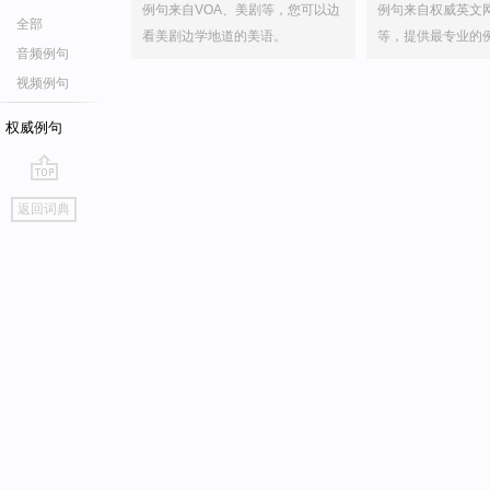
例句来自VOA、美剧等，您可以边
例句来自权威英文
全部
看美剧边学地道的美语。
等，提供最专业的
音频例句
视频例句
权威例句
go
返回词典
top