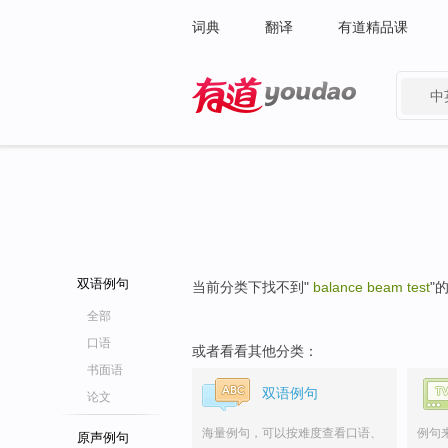
词典
翻译
有道精品课
中
有道 - 网易旗下搜索
双语例句
当前分类下找不到"
balance beam test
"
全部
口语
或者看看其他分类：
书面语
双语例句
论文
海量例句，可以按难度查看口语、
例句
原声例句