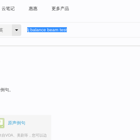
云笔记
惠惠
更多产品
英
的例句。
原声例句
来自VOA、美剧等，您可以边