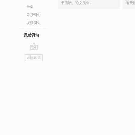
书面语、论文例句。
看美
全部
音频例句
视频例句
权威例句
go
返回词典
top