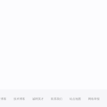
方博客
技术博客
诚聘英才
联系我们
站点地图
网络举报