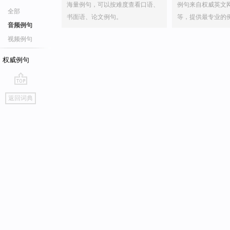
海量例句，可以按难度查看口语、
例句来自权威英文
全部
书面语、论文例句。
等，提供最专业的
音频例句
视频例句
权威例句
go
返回词典
top