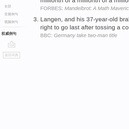
millionth of a millionth of a mill
全部
FORBES:
Mandelbrot: A Math Maveric
音频例句
Langen, and his 37-year-old b
视频例句
right to go last after tossing a c
权威例句
BBC:
Germany take two-man title
go
返回词典
top