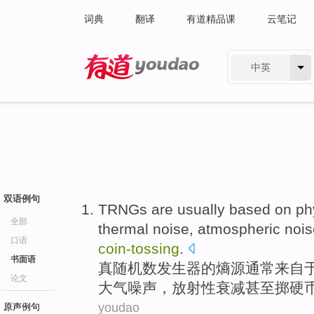
词典
翻译
有道精品课
云笔记
中英
有道 - 网易旗下搜索
双语例句
TRNGs
are
usually
based
on
ph
全部
thermal
noise
,
atmospheric
nois
口语
coin-tossing
.
书面语
真
随机数
发生器的熵源
通常
来自
论文
大气
噪声，
放射性
衰减
甚至
掷硬
youdao
原声例句