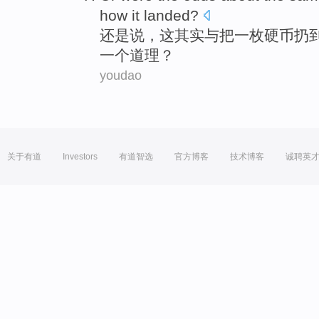
how
it
landed
?
还是
说
，
这
其实
与
把一枚
硬币
扔
一个
道理？
youdao
关于有道
Investors
有道智选
官方博客
技术博客
诚聘英