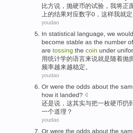
比方
说，
抛
硬币
的
试验
，
我
将
正
上的结果对应数字
0
，
这样
我
就
定
youdao
In
statistical
language
, we woul
become
stable
as
the number o
are
tossing
the
coin
under unif
用
统计学
的
语言
来说
就是
随着
抛
频率
越来越
稳定
。
youdao
Or
were
the
odds
about
the
sam
how
it
landed
?
还是
说
，
这
其实
与
把一枚
硬币
扔
一个
道理？
youdao
Or
were
the
odds
about
the
sam