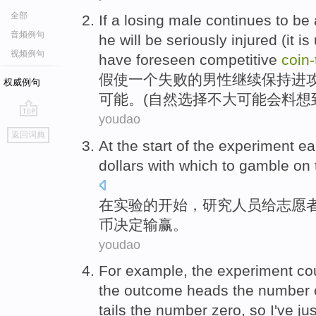
全部
If
a
losing
male
continues to
be
音频例句
he
will
be
seriously
injured
(
it is
视频例句
have
foreseen
competitive
coin-
假使
一个
失败
的
男性
继续
保持
进
权威例句
可能
。(
自然
选择
不大可能会
料想
youdao
go
返回词典
top
At
the
start
of
the
experiment
ea
dollars
with which to gamble on
在
实验
的
开始
，研究人员
给
志愿
币决定输赢。
youdao
For example
,
the
experiment
co
the
outcome
heads the
number
tails
the number
zero
,
so
I've
jus