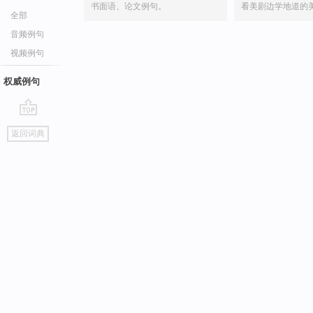
书面语、论文例句。
看美剧边学地道的
全部
音频例句
视频例句
权威例句
go
返回词典
top