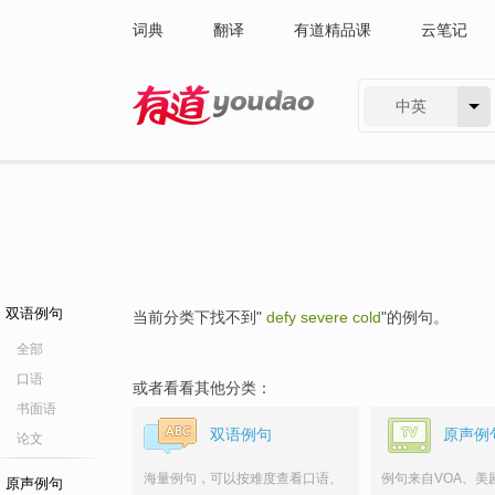
词典
翻译
有道精品课
云笔记
中英
有道 - 网易旗下搜索
双语例句
当前分类下找不到"
defy severe cold
"的例句。
全部
口语
或者看看其他分类：
书面语
双语例句
原声例
论文
海量例句，可以按难度查看口语、
例句来自VOA、美
原声例句