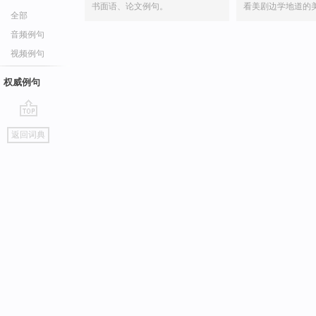
书面语、论文例句。
看美剧边学地道的
全部
音频例句
视频例句
权威例句
go
返回词典
top