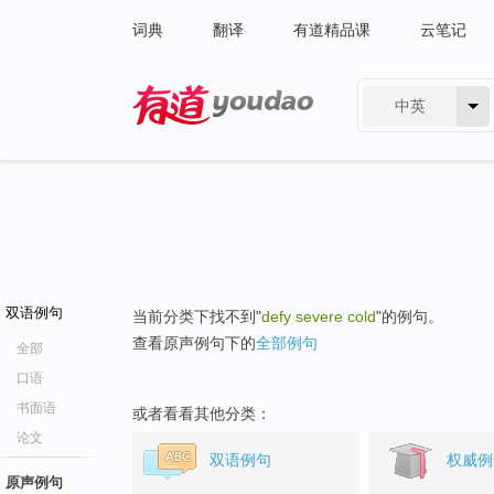
词典
翻译
有道精品课
云笔记
中英
有道 - 网易旗下搜索
双语例句
当前分类下找不到"
defy severe cold
"的例句。
查看原声例句下的
全部例句
全部
口语
书面语
或者看看其他分类：
论文
双语例句
权威例
原声例句