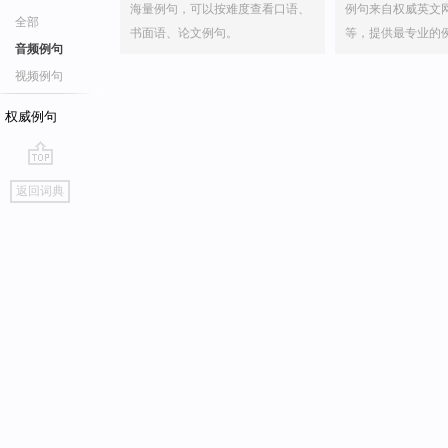
海量例句，可以按难度查看口语、
例句来自权威英文
全部
书面语、论文例句。
等，提供最专业的
音频例句
视频例句
权威例句
go
返回词典
top