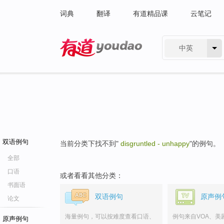
词典
翻译
有道精品课
云笔记
中英
有道 - 网易旗下搜索
双语例句
当前分类下找不到"
disgruntled - unhappy
"的例句。
全部
口语
或者看看其他分类：
书面语
双语例句
原声例
论文
海量例句，可以按难度查看口语、
例句来自VOA、美
原声例句