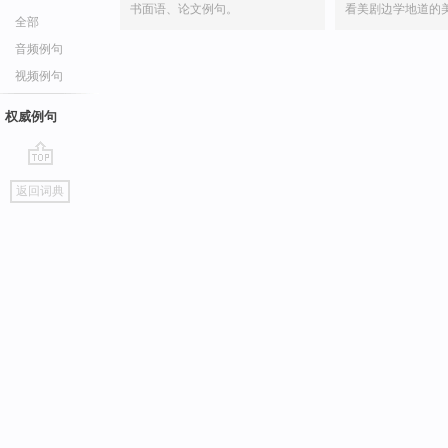
书面语、论文例句。
看美剧边学地道的
全部
音频例句
视频例句
权威例句
go
返回词典
top