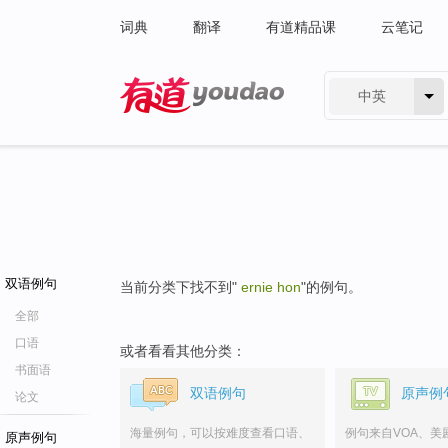
词典
翻译
有道精品课
云笔记
中英
有道 - 网易旗下搜索
双语例句
当前分类下找不到"
ernie hon
"的例句。
全部
口语
或者看看其他分类：
书面语
双语例句
原声例
论文
海量例句，可以按难度查看口语、
例句来自VOA、美
原声例句