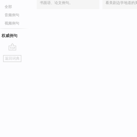
书面语、论文例句。
看美剧边学地道的
全部
音频例句
视频例句
权威例句
go
返回词典
top