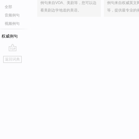
例句来自VOA、美剧等，您可以边
例句来自权威英文
全部
看美剧边学地道的美语。
等，提供最专业的
音频例句
视频例句
权威例句
go
返回词典
top