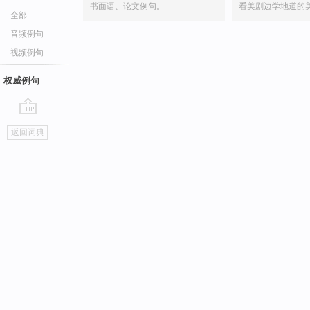
书面语、论文例句。
看美剧边学地道的
全部
音频例句
视频例句
权威例句
go
返回词典
top