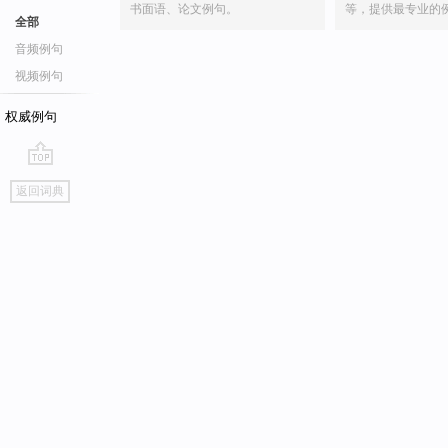
书面语、论文例句。
等，提供最专业的
全部
音频例句
视频例句
权威例句
go
返回词典
top