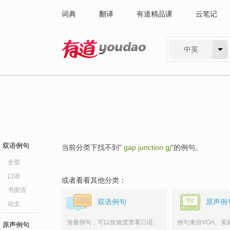
词典
翻译
有道精品课
云笔记
中英
有道 - 网易旗下搜索
双语例句
当前分类下找不到"
gap junction gj
"的例句。
全部
口语
或者看看其他分类：
书面语
双语例句
原声例
论文
海量例句，可以按难度查看口语、
例句来自VOA、美
原声例句