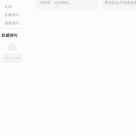
书面语、论文例句。
看美剧边学地道的
全部
音频例句
视频例句
权威例句
go
返回词典
top