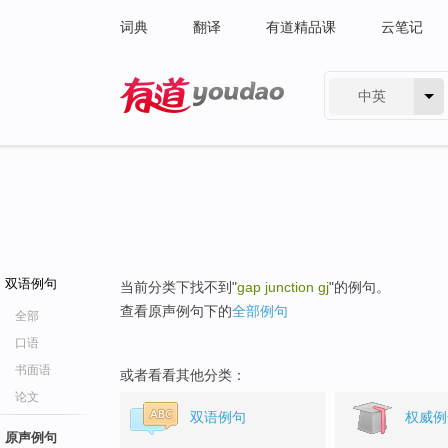
词典
翻译
有道精品课
云笔记
中英
有道 - 网易旗下搜索
双语例句
当前分类下找不到"
gap junction gj
"的例句。
查看原声例句下的
全部例句
全部
口语
书面语
或者看看其他分类：
论文
双语例句
权威例
原声例句