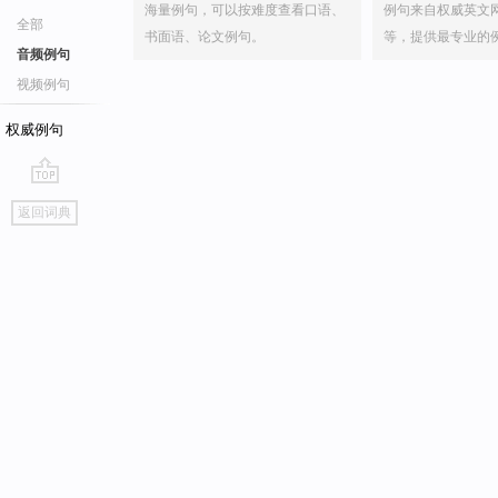
海量例句，可以按难度查看口语、
例句来自权威英文
全部
书面语、论文例句。
等，提供最专业的
音频例句
视频例句
权威例句
go
返回词典
top