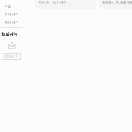
书面语、论文例句。
看美剧边学地道的
全部
音频例句
视频例句
权威例句
go
返回词典
top