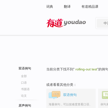
词典
翻译
有道精品课
中
有道 - 网易旗下搜索
双语例句
当前分类下找不到"
rolling-out test
"的例
全部
口语
或者看看其他分类：
书面语
双语例句
论文
海量例句，可以按难度查看口语、
例句
原声例句