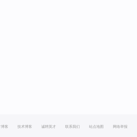
方博客
技术博客
诚聘英才
联系我们
站点地图
网络举报