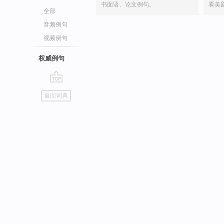
书面语、论文例句。
看美
全部
音频例句
视频例句
权威例句
go
返回词典
top