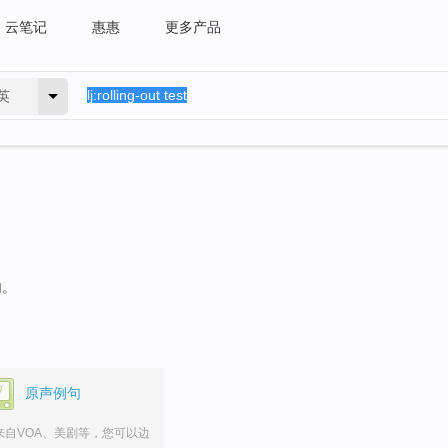
云笔记
惠惠
更多产品
英
句。
原声例句
来自VOA、美剧等，您可以边