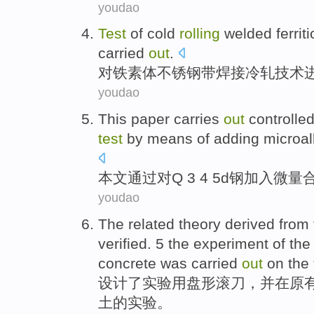
youdao
Test
of
cold
rolling
welded
ferriti
carried
out
.
对
铁素体
不锈钢
带
焊接
冷轧
技术
youdao
This paper
carries
out
controlle
test
by means
of
adding
microal
本文
通过
对
Q 3 4 5d
钢
加入
微量
youdao
The related theory derived from
verified
. 5 the
experiment
of
th
concrete
was carried
out
on the
设计
了
实验
用盘形
滚刀
，
并
在
原
土
的
实验
。