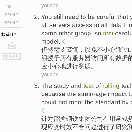
youdao
全部
音频例句
You still
need to
be careful
that
视频例句
all
servers
access to
all
data
th
some
other
group
,
so
test
carefu
权威例句
model
.
仍然
需要
谨慎
，以免
不
小心
通过
L
go
返回词典
组
授予
所有
服务器
访问
所有
数据
top
应
小心
地
进行测试
。
youdao
The
study
and
test
of
rolling
tec
because the
strain
-
age
impact t
could
not meet
the
standard
by
针对
韶关
钢铁集团公司在
用
常规
现应变时效
不合
问题
进行
了
研究