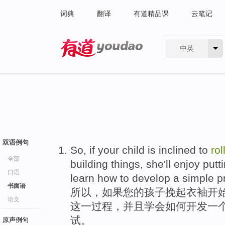
词典
翻译
有道精品课
云笔记
中英
有道 - 网易旗下搜索
双语例句
So
,
if
your
child
is inclined to
rol
全部
building
things
,
she
'll
enjoy
putt
口语
learn
how to
develop
a
simple
p
书面语
所以
，
如果
您
的
孩子
挽
起
衣袖
开
论文
这
一
过程，
并且
学会
如何
开发
一
试
。
原声例句