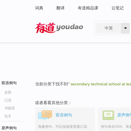
词典
翻译
有道精品课
云笔记
中英
有道 - 网易旗下搜索
双语例句
当前分类下找不到"
secondary technical school at le
全部
口语
或者看看其他分类：
书面语
双语例句
原声例
论文
海量例句，可以按难度查看口语、
例句来自VOA、美
原声例句