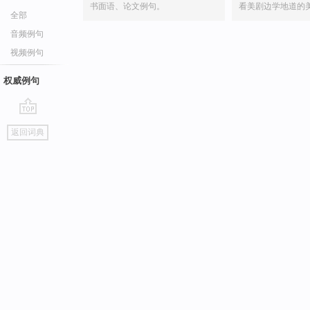
书面语、论文例句。
看美剧边学地道的
全部
音频例句
视频例句
权威例句
go
返回词典
top