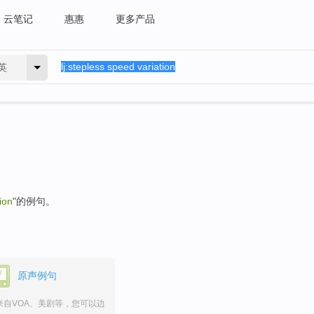
云笔记
惠惠
更多产品
英
ion
"的例句。
原声例句
来自VOA、美剧等，您可以边