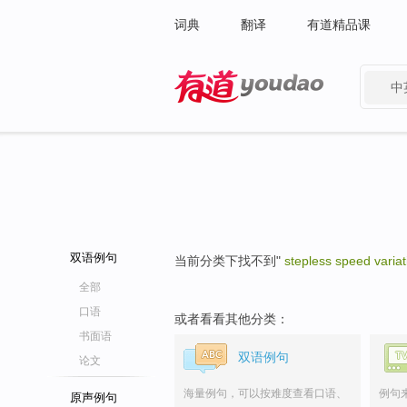
词典
翻译
有道精品课
中
有道 - 网易旗下搜索
双语例句
当前分类下找不到"
stepless speed variat
全部
口语
或者看看其他分类：
书面语
双语例句
论文
海量例句，可以按难度查看口语、
例句
原声例句