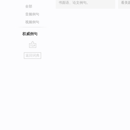
书面语、论文例句。
看美
全部
音频例句
视频例句
权威例句
go
返回词典
top