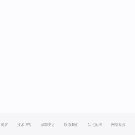
方博客
技术博客
诚聘英才
联系我们
站点地图
网络举报