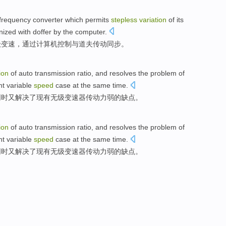
frequency
converter which permits
stepless
variation
of its
nized
with
doffer
by
the
computer
.
级变速
，
通过
计算机
控制
与
道
夫
传动
同步
。
ion
of
auto
transmission ratio
,
and
resolves
the problem of
nt
variable
speed
case
at the same time
.
同时
又
解决了
现有
无级变速器
传
动力
弱
的缺点。
ion
of
auto
transmission ratio
,
and
resolves
the problem of
nt
variable
speed
case
at the same time
.
同时
又
解决了
现有
无级变速器
传
动力
弱
的缺点。