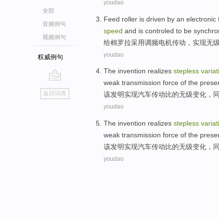
youdao
全部
Feed
roller
is
driven
by an electronic
音频例句
speed
and is
controled
to
be synchro
视频例句
给棉
罗拉
采用
调频
电机
传动
，
实现无
youdao
权威例句
The
invention
realizes
stepless
variat
weak
transmission
force
of the
prese
go
返回词典
该
发明
实现
汽车
传动比
的
无
级
变化
，
top
youdao
The
invention
realizes
stepless
variat
weak
transmission
force
of the
prese
该
发明
实现
汽车
传动比
的
无
级
变化
，
youdao