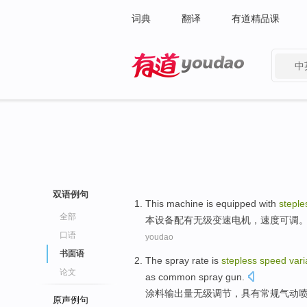
词典
翻译
有道精品课
中
有道 - 网易旗下搜索
双语例句
This
machine
is
equipped
with
steple
全部
本
设备
配有
无级
变速
电机
，
速度
可调
口语
youdao
书面语
The
spray
rate
is
stepless
speed
vari
论文
as common
spray
gun.
涂料输出量
无
级
调节
，
具有
常规
气动
原声例句