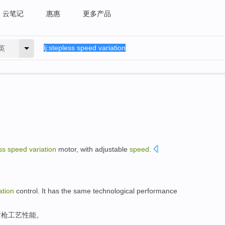
云笔记
惠惠
更多产品
英
ss
speed
variation
motor
, with
adjustable
speed
.
。
ation
control
.
It has
the same
technological
performance
喷枪
工艺
性能
。