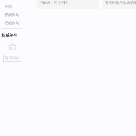
书面语、论文例句。
看美剧边学地道的
全部
音频例句
视频例句
权威例句
go
返回词典
top