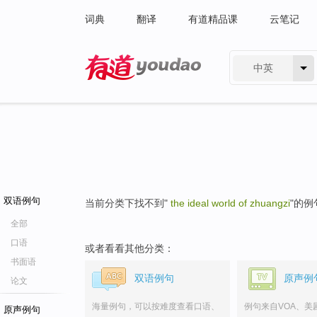
词典
翻译
有道精品课
云笔记
中英
有道 - 网易旗下搜索
双语例句
当前分类下找不到"
the ideal world of zhuangzi
"的例
全部
口语
或者看看其他分类：
书面语
双语例句
原声例
论文
海量例句，可以按难度查看口语、
例句来自VOA、美
原声例句