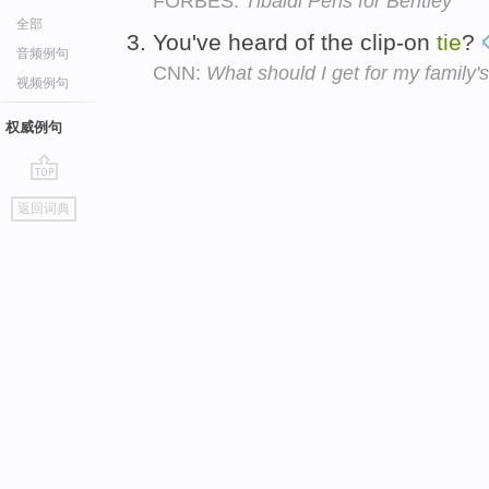
FORBES:
Tibaldi Pens for Bentley
全部
You've heard of the clip-on
tie
?
音频例句
CNN:
What should I get for my family
视频例句
权威例句
go
返回词典
top