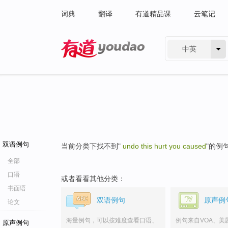
词典
翻译
有道精品课
云笔记
中英
有道 - 网易旗下搜索
双语例句
当前分类下找不到"
undo this hurt you caused
"的例
全部
口语
或者看看其他分类：
书面语
双语例句
原声例
论文
海量例句，可以按难度查看口语、
例句来自VOA、美
原声例句