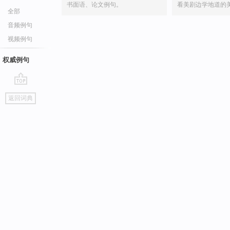
书面语、论文例句。
看美剧边学地道的
全部
音频例句
视频例句
权威例句
go
返回词典
top