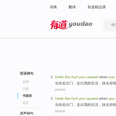
词典
翻译
有道精品课
中
有道 - 网易旗下搜索
双语例句
Undo
this
hurt
you
caused
when
you
全部
当
你
走
出门
，
走出
我
的
生活，抹去你
口语
youdao
书面语
Undo
this
hurt
you
caused
when
you
论文
当
你
走
出门
，
走出
我
的
生活，抹去你
youdao
原声例句