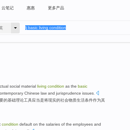
云笔记
惠惠
更多产品
英
ctual
social
material
living
condition
as
the
basic
ontemporary
Chinese
law and jurisprudence
issues
.
要
的
基础
理论
工具
应当是
将
现实
的
社会
物质
生活
条件
作为
其
t
condition
default
on the
salaries
of
the employees and