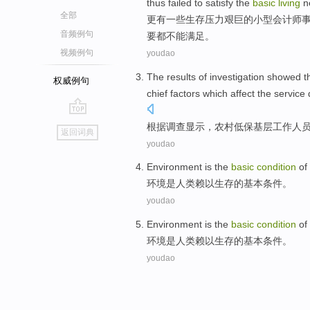
thus
failed
to
satisfy
the
basic
living
n
全部
更
有一些
生存
压力
艰巨
的
小型
会计师
音频例句
要
都
不能
满足
。
视频例句
youdao
The results
of
investigation
showed
t
权威例句
chief
factors
which
affect
the
service
go
根据
调查
显示
，农村
低保
基层
工作
人
返回词典
top
youdao
Environment
is
the
basic
condition
of
环境
是
人类
赖以
生存
的
基本
条件
。
youdao
Environment
is
the
basic
condition
of
环境
是
人类
赖以
生存
的
基本
条件
。
youdao