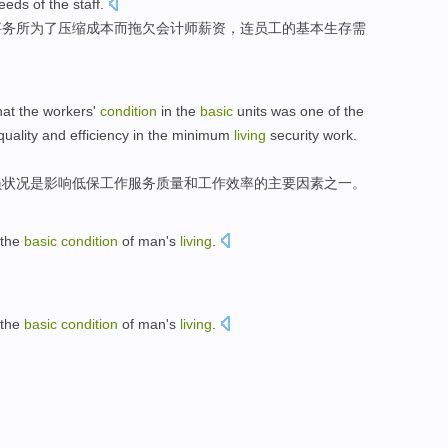
eeds
of
the
staff
.
事务所
为了压缩成本而
拖欠
会计师
薪资
，连员工
的
基本
生存
需
hat the
workers'
condition
in the
basic
units
was
one
of
the
quality
and
efficiency
in the
minimum
living
security
work
.
员
状况
是
影响
低保
工作
服务
质量
和
工作效率
的
主要
因素
之一
。
the
basic
condition
of
man
's
living
.
the
basic
condition
of
man
's
living
.