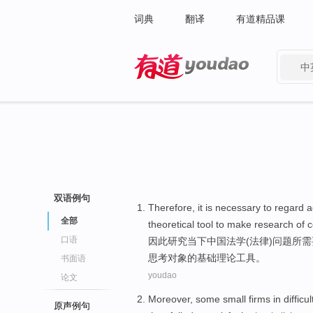
词典
翻译
有道精品课
中
有道 - 网易旗下搜索
双语例句
Therefore
, it is
necessary to
regard
a
全部
theoretical
tool
to
make
research
of
c
口语
因此
研究
当下
中国
法学
(法律)问题所
需
思考对象的基础理论工具。
书面语
youdao
论文
Moreover
,
some
small
firms
in
difficul
原声例句