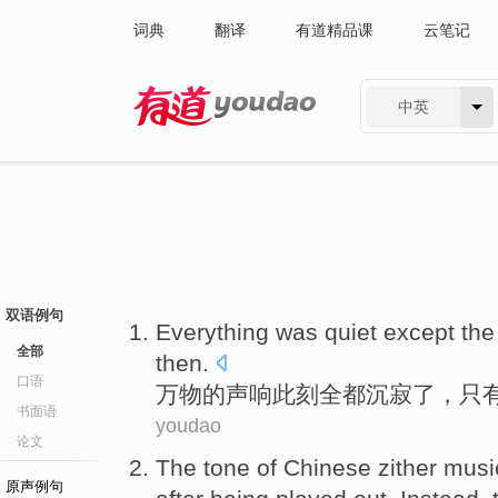
词典
翻译
有道精品课
云笔记
中英
有道 - 网易旗下搜索
双语例句
Everything
was quiet except
the
全部
then.
口语
万物
的
声响
此刻
全都沉寂了，只
书面语
youdao
论文
The
tone
of
Chinese
zither
musi
原声例句