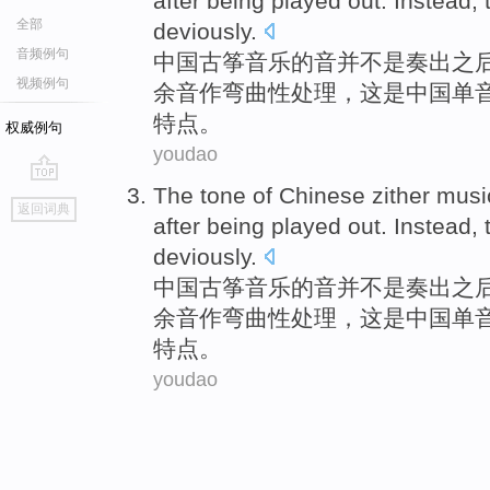
after
being played
out
.
Instead
,
全部
deviously
.
音频例句
中国
古筝
音乐
的
音
并
不是
奏出
之
视频例句
余音作弯曲性
处理
，
这
是
中国单
特点。
权威例句
youdao
The
tone
of
Chinese
zither
musi
go
返回词典
top
after
being played
out
.
Instead
,
deviously
.
中国
古筝
音乐
的
音
并
不是
奏出
之
余音作弯曲性
处理
，
这
是
中国单
特点。
youdao