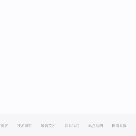
方博客
技术博客
诚聘英才
联系我们
站点地图
网络举报