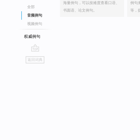
海量例句，可以按难度查看口语、
例句
全部
书面语、论文例句。
等，
音频例句
视频例句
权威例句
go
返回词典
top