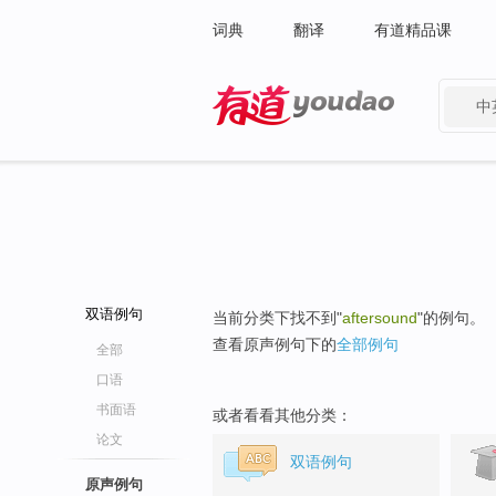
词典
翻译
有道精品课
中
有道 - 网易旗下搜索
双语例句
当前分类下找不到"
aftersound
"的例句。
查看原声例句下的
全部例句
全部
口语
书面语
或者看看其他分类：
论文
双语例句
原声例句