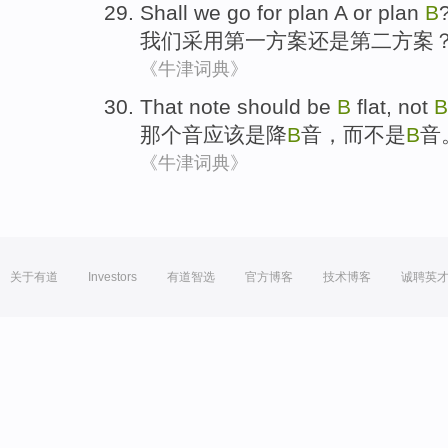
Shall we
go for
plan
A
or
plan
B
我们
采用第一
方案
还是
第二方案
《牛津词典》
That
note
should
be
B
flat
,
not
B
那个
音
应该
是
降
B
音
，
而不是
B
音
《牛津词典》
关于有道
Investors
有道智选
官方博客
技术博客
诚聘英