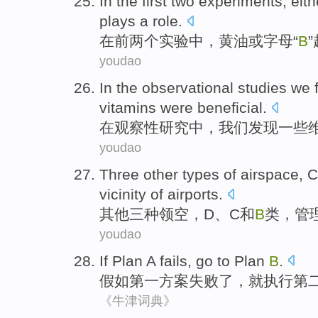
In
the
first
two
experiments
,
eith
plays
a
role
.
在
前
两个
实验中
，
黄油
或
字母
“
B
”
youdao
In
the observational
studies
we
vitamins
were
beneficial
.
在
观察
性
研究
中，
我们
发现
一些
youdao
Three
other
types of
airspace
,
C
vicinity
of
airports
.
其他
三
种
领空
，
D
、
C
和
B
类
，
管
youdao
If
Plan
A
fails
,
go
to Plan
B
.
假如
第一
方案
失败了
，
就
执行第
《牛津词典》