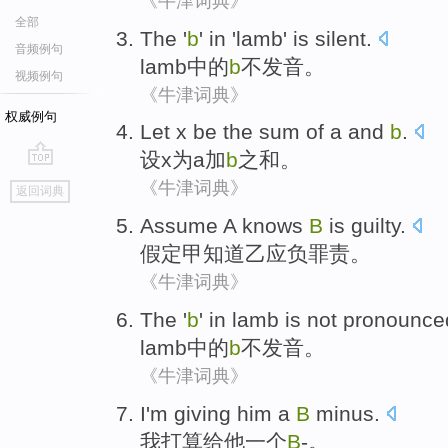
《牛津词典》
全部
The '
b
'
in
'
lamb
'
is silent
.
音频例句
lamb
中的
b
不
发音。
视频例句
《牛津词典》
权威例句
Let
x
be the sum
of
a
and
b
.
设
x
为
a
加
b
之和
。
go
《牛津词典》
返回词典
top
Assume
A
knows
B
is guilty
.
假定
甲
知道
乙
应负罪责。
《牛津词典》
The '
b
'
in
lamb
is
not
pronounce
lamb
中的
b
不
发音
。
《牛津词典》
I
'm
giving
him
a
B
minus
.
我
打算
给
他
一个
B
-
。