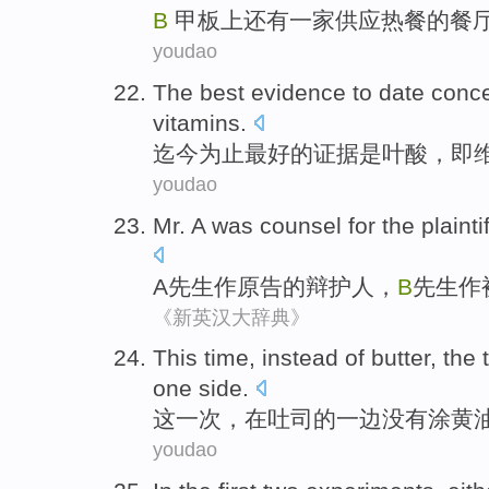
B
甲板上
还有
一家
供应
热
餐
的餐
youdao
The best
evidence
to date
conce
vitamins
.
迄今
为止
最
好的
证据
是
叶酸
，即
youdao
Mr.
A
was counsel
for
the plaintif
A
先生
作
原告
的
辩护人
，
B
先生作
《新英汉大辞典》
This
time
,
instead
of
butter
, the
one side
.
这
一
次
，
在
吐司
的
一边没有
涂黄
youdao