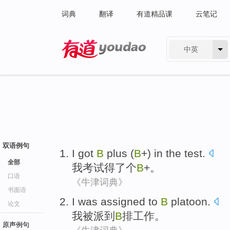
词典
翻译
有道精品课
云笔记
中英
有道 - 网易旗下搜索
双语例句
I
got
B
plus (
B
+)
in the test
.
全部
我
考试
得了
个
B
+。
口语
《牛津词典》
书面语
I
was assigned
to
B
platoon
.
论文
我
被
派
到
B
排工作。
原声例句