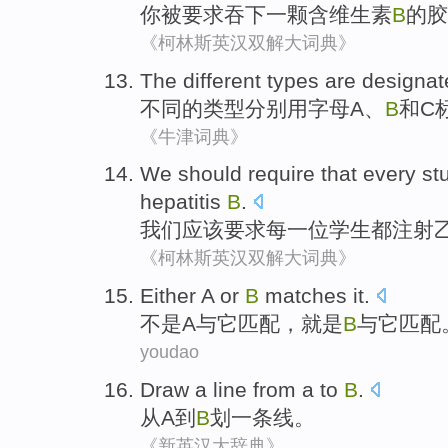
你
被
要求
吞下
一
颗
含
维生素
B
的
胶
《柯林斯英汉双解大词典》
The
different
types
are designat
不同
的
类型
分别
用
字母
A、
B
和
C
《牛津词典》
We
should
require that
every
st
hepatitis
B
.
我们
应该
要求
每
一位
学生
都注射
《柯林斯英汉双解大词典》
Either
A
or
B
matches
it
.
不是
A
与它
匹配
，就是
B
与它匹配
youdao
Draw
a line
from
a
to
B
.
从
A
到
B
划一
条
线。
《新英汉大辞典》