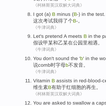
《柯林斯英汉双解大词典》
I
got (
a
)
B
minus (
B
-)
in the test
.
这次
考试
我
得了
个
B
-。
《牛津词典》
Let's pretend
A meets
B
in
the p
假设
甲
某
和
乙
某在公园里相遇。
《牛津词典》
You
don't
sound
the '
b
' in the
wo
说comb
时字母
b
不
发音
。
《牛津词典》
Vitamin
B
assists in red-blood-ce
维生素
B
有助于
红细胞的再生。
《柯林斯英汉双解大词典》
You
are
asked to
swallow
a
cap