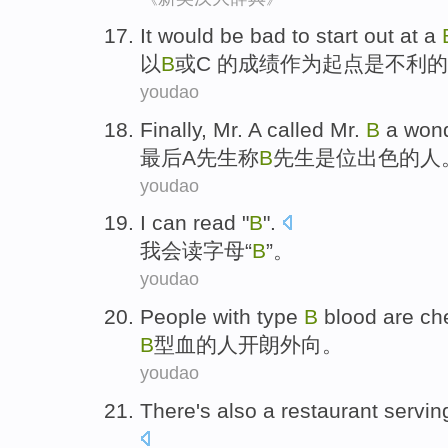
It would
be
bad
to
start
out
at
a
以
B
或
C
的成绩
作为起点
是
不利
的
youdao
Finally
,
Mr.
A
called
Mr.
B
a
wond
最后
A
先生
称
B
先生
是位
出色的
人
youdao
I can
read
"
B
".
我会
读字母
“
B
”。
youdao
People
with type
B
blood
are ch
B
型
血
的
人
开朗
外向
。
youdao
There's also
a restaurant
servin