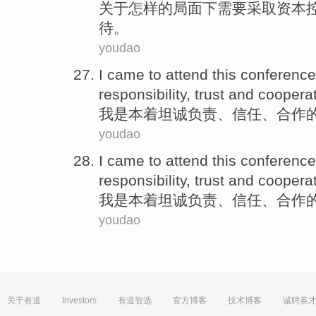
关于
怎样
的
局面
下需要采取
资本
待
。
youdao
I
came to attend
this
conference
responsibility
,
trust
and
coopera
我
是
本着坦诚
负责
、
信任
、合作
youdao
I
came to attend
this
conference
responsibility
,
trust
and
coopera
我
是
本着坦诚
负责
、
信任
、合作
youdao
关于有道
Investors
有道智选
官方博客
技术博客
诚聘英