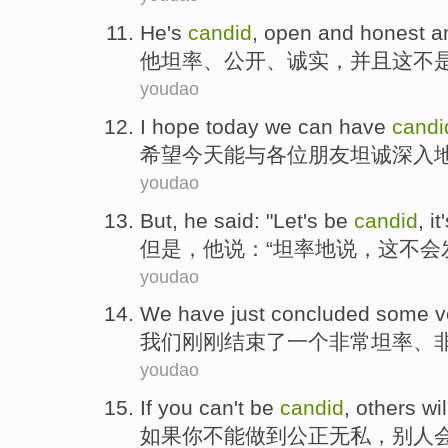
He
's
candid
,
open
and
honest
a
他
坦率
、
公开
、
诚实
，
并且
这
不
youdao
I hope
today
we can
have
candi
希望
今天
能
与
各位朋友
坦诚
深入
youdao
But
,
he
said
: "Let's be
candid
,
it
但是
，
他
说
：“
坦率地说
，
这
不会
youdao
We
have just
concluded
some
v
我们
刚刚
结束
了一个
非常
坦率
、
youdao
If
you
can
't
be
candid
,
others
wil
如果
你
不能
做到
公正无私，
别人