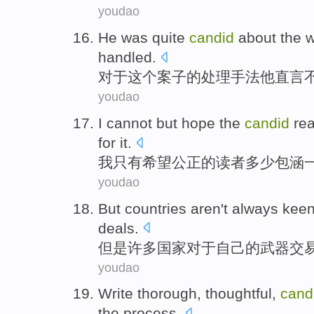
youdao
He
was quite
candid
about
the 
handled
.
对于
这个
案子
的
处理
手法
他
直言
youdao
I
cannot but
hope
the
candid
re
for it.
我
只有
希望
公正
的
读者
多少包涵
youdao
But
countries
aren't
always
keen
deals
.
但是
许多国家
对于
自己
的
武器
交
youdao
Write
thorough
,
thoughtful
,
cand
the
process.