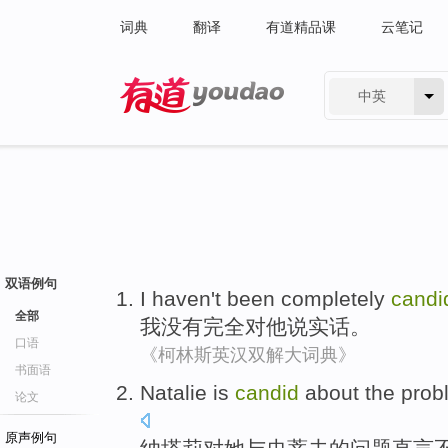
词典
翻译
有道精品课
云笔记
中英
有道 - 网易旗下搜索
双语例句
I
haven't been
completely
candi
全部
我
没有
完全
对
他
说实话
。
口语
《柯林斯英汉双解大词典》
书面语
Natalie
is
candid
about
the
prob
论文
原声例句