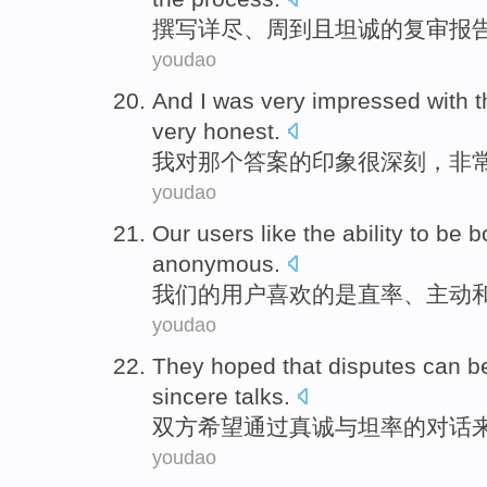
撰写
详尽
、
周到
且
坦诚
的
复审报
youdao
And
I
was very impressed
with
t
very
honest.
我
对
那个
答案
的印象
很
深刻，
非
youdao
Our
users
like
the
ability to
be
b
anonymous
.
我们
的
用户
喜欢
的
是
直率
、主动
youdao
They
hoped that
disputes
can b
sincere
talks
.
双方
希望
通过
真诚
与
坦率
的对话
youdao