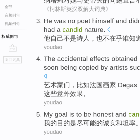
纳塔
莉
对
她
与
史蒂夫
的
问题
直言
全部
《柯林斯英汉双解大词典》
音频例句
He
was no
poet himself
and
didn
视频例句
had a
candid
nature
.
权威例句
他
自己
不是
诗人，也
不在乎
谁
知
youdao
go
The accidental
effects
obtained
返回词典
top
soon
being copied
by
artists
suc
艺术家们
，
比如
法国
画家 Degas
这些
意外
效果
。
youdao
My
goal
is
to
be honest
and
can
我
的
目的
是
尽可能的
诚实
和
坦率
youdao