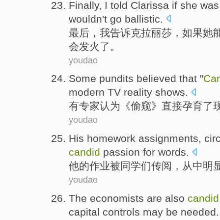
Finally
,
I
told
Clarissa
if
she
wa
wouldn't
go ballistic
.
最后
，
我
告诉
克拉丽莎
，
如果
她
会
发火
了。
youdao
Some
pundits
believed that
"
Can
modern
TV
reality
shows
.
有
专家
认为
《偷窥》
直接
孕育了
youdao
His
homework assignments
,
cir
candid
passion
for
words
.
他
的
作业
被
同学们
传阅
，从中明
youdao
The
economists
are
also
candid
capital
controls
may be needed
.