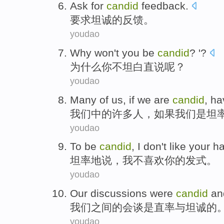
Ask for
candid
feedback
.
要求
坦诚
的
反馈
。
youdao
Why
won't
you
be
candid
? '?
为什么
你
不
坦白
直说呢？
youdao
Many
of
us
,
if
we
are
candid
,
ha
我们
中的
许多人
，
如果
我们
是
坦
youdao
To be
candid
,
I
don't
like
your
ha
坦率
地说，
我
不
喜欢
你
的发式。
youdao
Our
discussions
were
candid
an
我们
之间的
会谈
是
直率
与
坦诚的
youdao