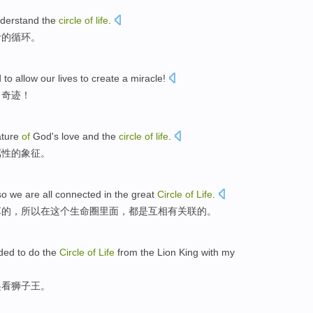
derstand
the
circle
of
life
.
命的
循环
。
d
to allow
our
lives
to
create
a
miracle
!
出奇迹！
ture
of
God
's
love
and
the
circle
of
life
.
属性
的
象征
。
so
we
are all
connected
in
the
great
Circle
of
Life
.
草
的
，
所以
在
这个
生命圈
里面
，
都
是
互相有关联
的。
ded to
do
the
Circle
of
Life
from the
Lion
King with my
起
看
狮子王
。