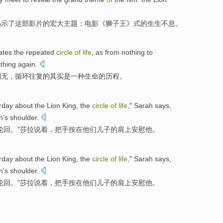
揭示
了
这部
影片的
宏大
主题
：电影《
狮子王
》式的生生不息。
tes the
repeated
circle
of
life
, as from
nothing
to
thing again.
到
无
，
循环
往复
的其实是一种
生命
的
历程。
rday
about the
Lion
King,
the
circle
of
life
,"
Sarah
says
,
n
's shoulder
.
轮回
。”
莎拉
说
着，
把手按
在
他们
儿子
的
肩上
安慰他。
rday
about the
Lion
King,
the
circle
of
life
,"
Sarah
says
,
n
's shoulder
.
轮回
。”
莎拉
说
着，
把手按
在
他们
儿子
的
肩上
安慰他。