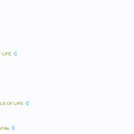
F
LIFE
.
CLE
OF
LIFE
.
of
life
.