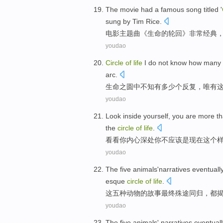
The
movie
had a famous
song
titled '
sung by
Tim
Rice
.
电影
主题曲
《
生命
的
轮回
》非常经典
youdao
Circle
of
life
I do not know
how many
arc
.
生命
之
圆
中
不知
有
多少
个反复
，
唯有
youdao
Look
inside
yourself,
you
are
more t
the
circle
of
life
.
看看
你
内心
深处你不
应该
是现在
这个
youdao
The
five
animals
'narratives
eventuall
esque
circle
of
life
.
这
五种
动物
的
故事
最终
殊途同归
，都
youdao
The
five
animals
'
narratives
eventuall