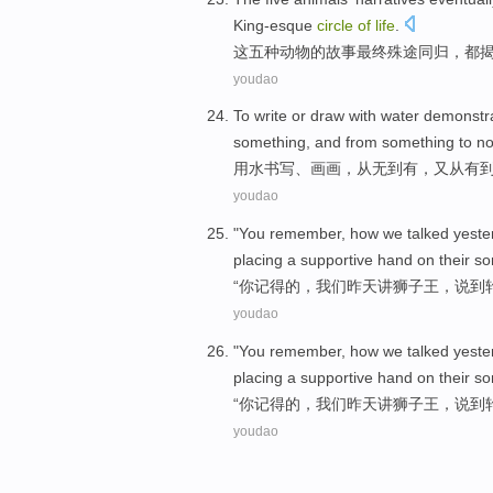
King-esque
circle
of
life
.
这
五种
动物
的
故事
最终
殊途同归，都
youdao
To
write
or
draw
with water
demonstra
something, and
from
something
to
no
用水
书写
、
画画
，从无到有，又
从
有
youdao
"
You
remember
,
how we
talked yeste
placing
a supportive hand
on
their
so
“
你
记得
的，
我们
昨天
讲
狮子王
，说
到
youdao
"
You
remember
,
how we
talked yeste
placing
a supportive hand
on
their
so
“
你
记得
的，
我们
昨天
讲
狮子王
，说
到
youdao