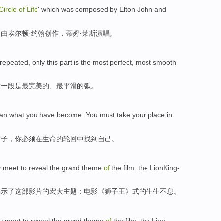
Circle
of
Life
' which was
composed by
Elton
John
and
，
由
埃尔顿
·
约翰
创作，蒂姆·
莱斯
演唱
。
repeated
,
only
this
part
is
the
most
perfect
,
most
smooth
这
一段
是
最
完美的
、最
平滑
的弧。
han
what
you
have become.
You
must take your place
in
样子
，你
必须
在
生命
的
轮回
中找到自己。
y
meet to
reveal
the
grand
theme
of
the film
: the
LionKing-
揭示
了
这部
影片的
宏大
主题
：电影《
狮子王
》式的生生不息。
y
meet to
reveal
the
grand
theme
of
the film
: the
Lion