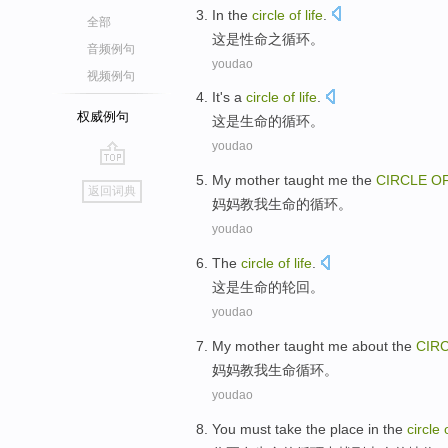
In the
circle
of
life
.
全部
这
是
性命之
循环
。
音频例句
youdao
视频例句
It
's
a
circle
of
life
.
权威例句
这
是
生命
的
循环
。
youdao
go
My mother
taught
me
the
CIRCLE
O
返回词典
top
妈妈
教
我
生命
的
循环
。
youdao
The
circle
of
life
.
这是
生命
的
轮回
。
youdao
My mother
taught
me
about
the
CIR
妈妈
教
我
生命
循环
。
youdao
You
must
take
the
place
in
the
circle