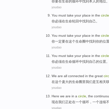
你
要
在
生命
的
循环
中找到本人
的
地位
youdao
You
must
take
your
place
in
the
circle
你
必须
在
生命
轮回
中找到
自己
。
youdao
You
must
take
your
place
in
the
circle
你
一定
要
在
这个
生命
圈
中找到
你
的
位
youdao
You
must
take
your
place
in
the
circle
你
必须
在
生命
循环
中
找到
自己
的
位置
youdao
We
are all
connected
in
the
great
circ
在
这个
庞大的
生命
圈里
我们
是
互相关
youdao
Here
we
are
in
a
circle
, the
continuo
现在
我们
正
处在
一
个
循环
，一个
连续
youdao