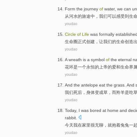
Form
the
journey
of
water
,
we
can
un
从
河水
的
旅途
中，
我们
可以
感受到
生
youdao
Circle
of
Life
was formally
establishe
生命
圈
正式
创建
，
让
我们
的
生命
创造
youdao
A
wreath
is
a
symbol
of
the
eternal
na
花环
是
一个
永恒
的
上帝
的
爱
和
生命
界
youdao
And
the antelope
eat
the
grass
. And
我们
死后，身体变成
草
，
而
羚羊
是
吃
youdao
Today
,
I
was bored
at home
and deci
rabbit
.
今天
我
在
家里
很
无聊，就抱着
兔兔
一
youdao