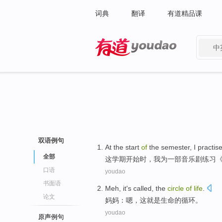
词典
翻译
有道精品课
中
有道 - 网易旗下搜索
双语例句
A
t the start
of
the semester, I practise
全部
这
学期开始时，我为一部音乐剧练习
口语
youdao
书面语
Meh
,
it
's
called, the
circle
of
life
.
论文
妈妈
：嗯，
这
就是
生命
的
循环
。
youdao
原声例句